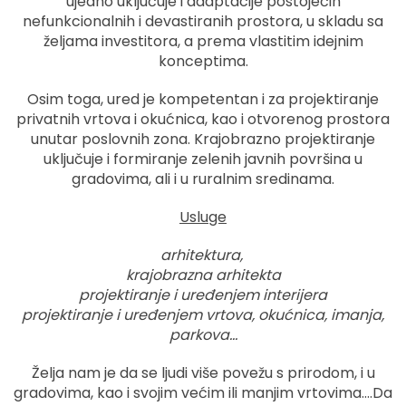
ujedno uključuje i adaptacije postojećih
nefunkcionalnih i devastiranih prostora, u skladu sa
željama investitora, a prema vlastitim idejnim
konceptima.
Osim toga, ured je kompetentan i za projektiranje
privatnih vrtova i okućnica, kao i otvorenog prostora
unutar poslovnih zona. Krajobrazno projektiranje
uključuje i formiranje zelenih javnih površina u
gradovima, ali i u ruralnim sredinama.
Usluge
arhitektura,
krajobrazna arhitekta
projektiranje i uređenjem interijera
projektiranje i uređenjem vrtova, okućnica, imanja,
parkova…
Želja nam je da se ljudi više povežu s prirodom, i u
gradovima, kao i svojim većim ili manjim vrtovima….Da