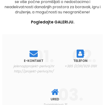
se više počne promišljati o nedostacima i
neadekvatnosti današnjih prostora za boravak, igru i
druženje, a mogućnosti su neograničene!
Pogledajte GALERIJU.
E-KONTAKT
TELEFON
jelena@projekt-perivoj.hr
+385 (0)91/929 0191
http://projekt-perivoj.hr/
URED
Zvonimirova 31