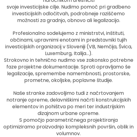
naročnikom uresničiti
svoje investicijske cilje. Nudimo pomoč pri gradbeno
investicijskih odločitvah, podrobneje raziščemo
možnosti za gradnjo, obnovo ali legalizacijo.
Profesionalno sodelujemo z ministrstvi, inštituti,
občinami, upravnimi enotami in predstavniki tujih
investicijskih organizacij v Sloveniji (VB, Nemčija, Švica,
Luxemburg, Italija…).
Strokovno in tehnično nudimo vse zakonsko potrebne
faze projektne dokumentacije. Sproti opravljamo še
legalizacije, spremembe namembnosti, prostorske,
prometne, okoljske, poplavne študije.
Naše stranke zadovoljimo tudi z načrtovanjem
notranje opreme, delavniškimi načrti konstrukcijskih
elementov in pohištva po meri ter industrijskim
dizajnom urbane opreme.
S pomočjo parametričnega projektiranja
optimiziramo proizvodnjo kompleksnih površin, oblik in
volumnov.