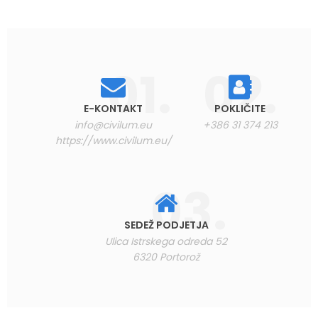
E-KONTAKT
POKLIČITE
info@civilum.eu
+386 31 374 213
https://www.civilum.eu/
SEDEŽ PODJETJA
Ulica Istrskega odreda 52
6320 Portorož