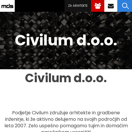
ZA ARHITEKTE
Civilum d.o.o.
Civilum d.o.o.
Podjetje Civilum združuje arhitekte in gradbene
inženirje, ki že aktivno delujemo na svojih področjih od
leta 2007. Zelo uspešno pomagamo tujim in domačim