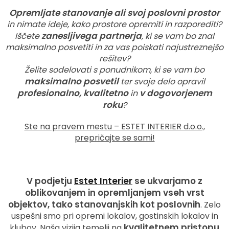
Opremljate stanovanje ali svoj poslovni prostor
in nimate ideje, kako prostore opremiti in razporediti?
zanesljivega partnerja
Iščete
, ki se vam bo znal
maksimalno posvetiti in za vas poiskati najustreznejšo
rešitev?
Želite sodelovati s ponudnikom, ki se vam bo
maksimalno posvetil
ter svoje delo opravil
profesionalno, kvalitetno
v dogovorjenem
in
roku
?
Ste na pravem mestu – ESTET INTERIER d.o.o.,
prepričajte se sami!
V podjetju
Estet Interier
se ukvarjamo z
oblikovanjem in opremljanjem vseh vrst
objektov, tako stanovanjskih kot poslovnih
. Zelo
uspešni smo pri opremi lokalov, gostinskih lokalov in
kvalitetnem pristopu
klubov. Naša vizija temelji na