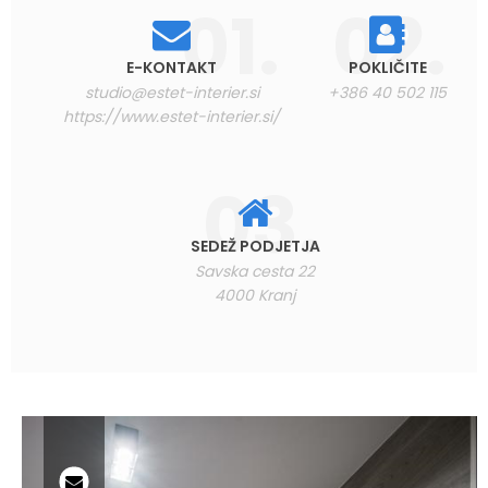
E-KONTAKT
POKLIČITE
studio@estet-interier.si
+386 40 502 115
https://www.estet-interier.si/
SEDEŽ PODJETJA
Savska cesta 22
4000 Kranj