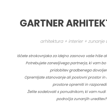
GARTNER ARHITEKT
arhitektura + interier + zunanje 
Iščete strokovnjaka za idejno zasnovo vaše hiše a
Potrebujete zanesljivega partnerja, ki vam bo 
pridobitev gradbenega dovolje
Opremljate stanovanje ali poslovni prostor in 
prostore opremiti in razporedit
Želite sodelovati s ponudnikom, ki vam nudi c
področja zunanjih ureditev?