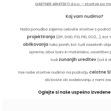
GARTNER ARHITEKTI d.o.o. – storitve po me
Kaj vam nudimo?
Naša ponudba zajema celovite storitve s podro
projektiranja
(IZP, DGD, PZI, PID, DOZ,…), kot 
oblikovanja
tako javnih, kot tudi zasebnih ob
opreme, izbor barv in materialov, osvetlitev 
zunanjih ureditev
tudi
(od A d
celotne Sl
Vse naše storitve nudimo na področju
da boste ob sodelovanju z nami zado
Oglejte si naše uspešno izvedene
Kontaktirajte nas
– z veseljem vam bomo 