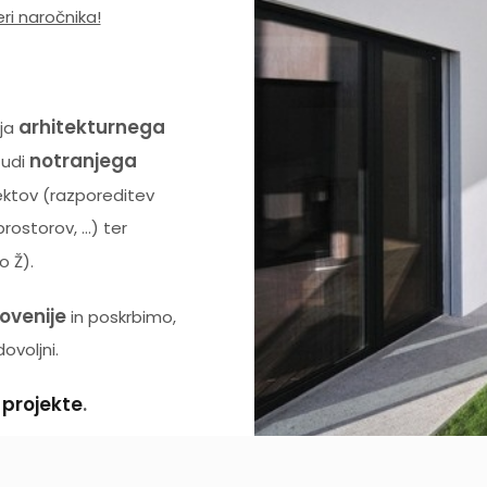
ri naročnika!
arhitekturnega
čja
notranjega
tudi
jektov (razporeditev
prostorov, …) ter
o Ž).
ovenije
in poskrbimo,
voljni.
 projekte
.
prisluhnili!