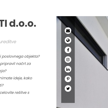
I d.o.o.
ureditve
li poslovnega objekta?
pripravil načrt za
nja?
nimate ideje, kako
i?
elovite rešitve s