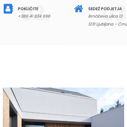
POKLIČITE
SEDEŽ PODJETJA
+386 41 834 696
Brnčičeva ulica 13
1231 Ljubljana – Črn