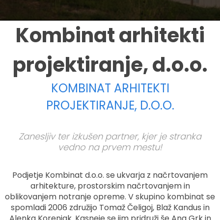
Kombinat arhitekti
projektiranje, d.o.o.
KOMBINAT ARHITEKTI
PROJEKTIRANJE, D.O.O.
Zanesljiv ter izkušen partner, kjer je stranka
vedno na prvem mestu!
Podjetje Kombinat d.o.o. se ukvarja z načrtovanjem
arhitekture, prostorskim načrtovanjem in
oblikovanjem notranje opreme. V skupino kombinat se
spomladi 2006 združijo Tomaž Čeligoj, Blaž Kandus in
Alenka Korenjak. Kasneje se jim pridruži še Ana Grk in