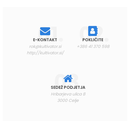
E-KONTAKT
POKLIČITE
rok@kultivator.si
+386 41 370 598
http://kultivator.si/
SEDEŽ PODJETJA
Hribarjeva ulica 8
3000 Celje