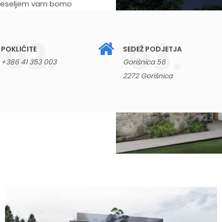
z veseljem vam bomo
nejšo rešitev!
POKLIČITE
SEDEŽ PODJETJA
+386 41 353 003
Gorišnica 56
2272 Gorišnica