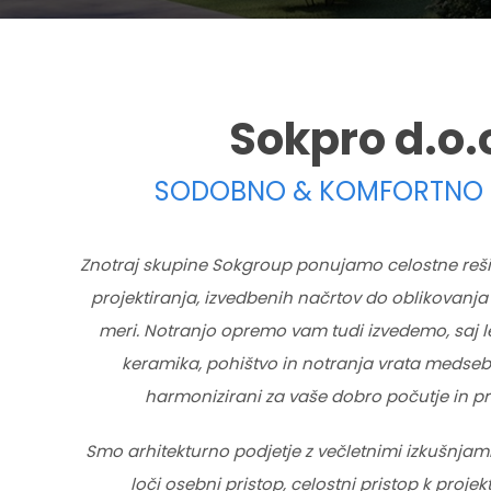
Sokpro d.o.
SODOBNO & KOMFORTNO 
Znotraj skupine Sokgroup ponujamo celostne reši
projektiranja, izvedbenih načrtov do oblikovanj
meri. Notranjo opremo vam tudi izvedemo, saj le
keramika, pohištvo in notranja vrata medseb
harmonizirani za vaše dobro počutje in pri
Smo arhitekturno podjetje z večletnimi izkušnja
loči osebni pristop, celostni pristop k proje