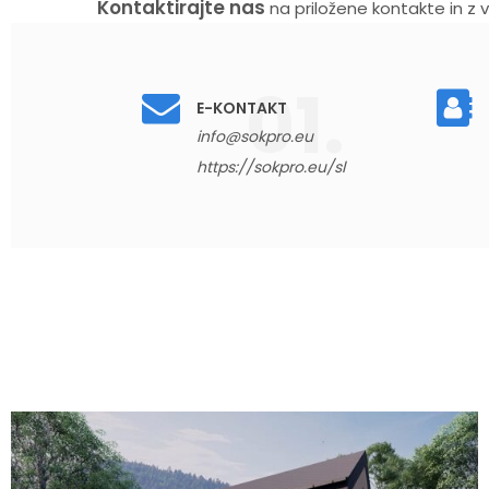
Kontaktirajte nas
na priložene kontakte in 
prisluhnili ter pomagali poiskati najustrez
E-KONTAKT
info@sokpro.eu
https://sokpro.eu/sl