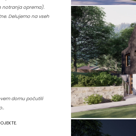
in notranja oprema).
etne. Delujemo na vseh
ovem domu počutili
..
ROJEKTE
.