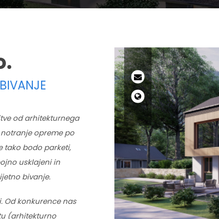
o.
BIVANJE
tve od arhitekturnega
a notranje opreme po
 tako bodo parketi,
ojno usklajeni in
jetno bivanje.
mi. Od konkurence nas
ktu (arhitekturno