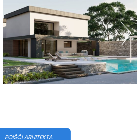
POIŠČI ARHITEKTA