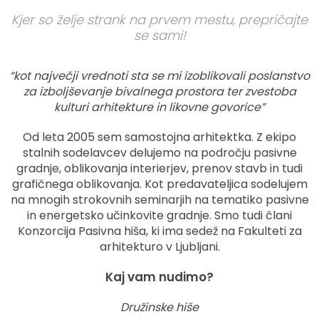
Kjer so želje strank na prvem mestu, prepričajte
se sami!
“kot največji vrednoti sta se mi izoblikovali poslanstvo
za izboljševanje bivalnega prostora ter zvestoba
kulturi arhitekture in likovne govorice”
Od leta 2005 sem samostojna arhitektka. Z ekipo
stalnih sodelavcev delujemo na področju pasivne
gradnje, oblikovanja interierjev, prenov stavb in tudi
grafičnega oblikovanja. Kot predavateljica sodelujem
na mnogih strokovnih seminarjih na tematiko pasivne
in energetsko učinkovite gradnje. Smo tudi člani
Konzorcija Pasivna hiša, ki ima sedež na Fakulteti za
arhitekturo v Ljubljani.
Kaj vam nudimo?
Družinske hiše