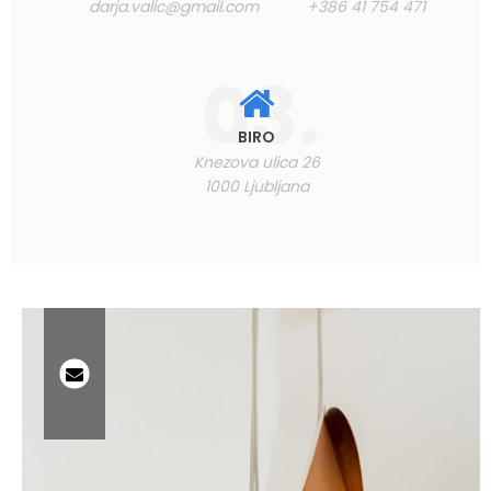
darja.valic@gmail.com
+386 41 754 471
BIRO
Knezova ulica 26
1000 Ljubljana